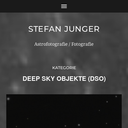
STEFAN JUNGER
Astrofotografie / Fotografie
KATEGORIE
DEEP SKY OBJEKTE (DSO)