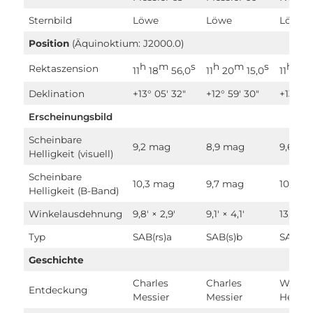
Sternbild
Löwe
Löwe
Löwe
Position
(Äquinoktium: J2000.0)
h
m
s
h
m
s
h
Rektaszension
11
18
56,0
11
20
15,0
11
20
Deklination
+13° 05′ 32″
+12° 59′ 30″
+13° 35
Erscheinungsbild
Scheinbare
9,2 mag
8,9 mag
9,6 ma
Helligkeit
(visuell)
Scheinbare
10,3 mag
9,7 mag
10,2 m
Helligkeit
(B-Band)
Winkelausdehnung
9,8′ × 2,9′
9,1′ × 4,1′
13,1′ × 3
Typ
SAB(rs)a
SAB(s)b
SAb p
Geschichte
Charles
Charles
Wilhe
Entdeckung
Messier
Messier
Hersch