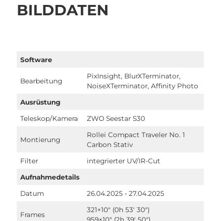
BILDDATEN
Software
PixInsight, BlurXTerminator,
Bearbeitung
NoiseXTerminator, Affinity Photo
Ausrüstung
Teleskop/Kamera
ZWO Seestar S30
Rollei Compact Traveler No. 1
Montierung
Carbon Stativ
Filter
integrierter UV/IR-Cut
Aufnahmedetails
Datum
26.04.2025 • 27.04.2025
321×10″ (0h 53′ 30″)
Frames
959×10″ (2h 39′ 50″)