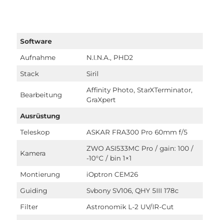
Software
Aufnahme
N.I.N.A., PHD2
Stack
Siril
Affinity Photo, StarXTerminator,
Bearbeitung
GraXpert
Ausrüstung
Teleskop
ASKAR FRA300 Pro 60mm f/5
ZWO ASI533MC Pro / gain: 100 /
Kamera
-10°C / bin 1×1
Montierung
iOptron CEM26
Guiding
Svbony SV106, QHY 5III 178c
Filter
Astronomik L-2 UV/IR-Cut