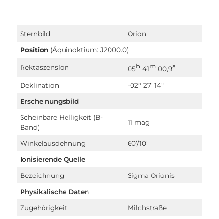
Sternbild
Orion
Position
(Äquinoktium: J2000.0)
h
m
s
Rektaszension
05
41
00,9
Deklination
-02° 27′ 14″
Erscheinungsbild
Scheinbare Helligkeit
(B-
11 mag
Band)
Winkelausdehnung
60’/10′
Ionisierende Quelle
Bezeichnung
Sigma Orionis
Physikalische Daten
Zugehörigkeit
Milchstraße