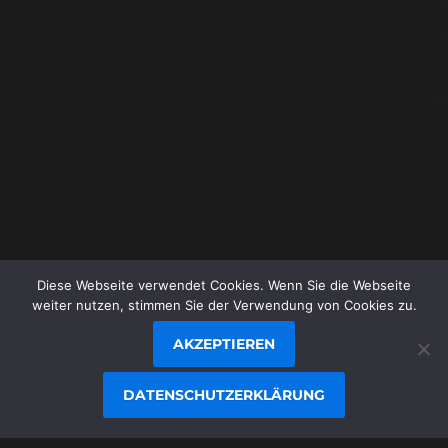
1. JUNI 2025
MESSIER 3 (NGC 5272)
Diese Webseite verwendet Cookies. Wenn Sie die Webseite
© 1996-2026
STEFAN JUNGER
/
weiter nutzen, stimmen Sie der Verwendung von Cookies zu.
JUNGER.NET
AKZEPTIEREN
THEMA VON
ANDERS NORÉN
DATENSCHUTZERKLÄRUNG