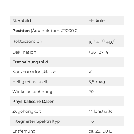
Sternbild
Herkules
Position
(Äquinoktium: J2000.0)
h
m
s
Rektaszension
16
41
41,6
Deklination
+36° 27′ 41″
Erscheinungsbild
Konzentrationsklasse
V
Helligkeit
(visuell)
5,8 mag
Winkelausdehnung
20′
Physikalische Daten
Zugehörigkeit
Milchstraße
Integrierter Spektraltyp
F6
Entfernung
ca. 25.100 Lj