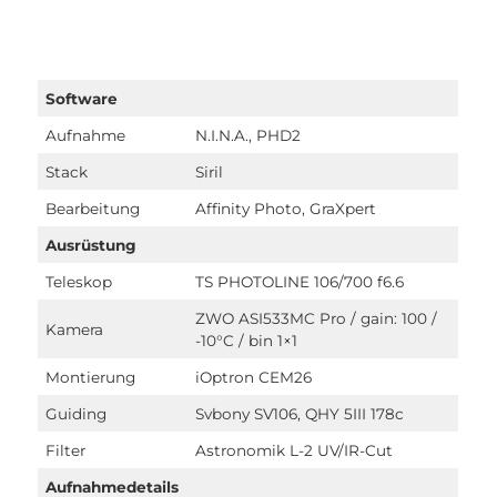
Software
Aufnahme
N.I.N.A., PHD2
Stack
Siril
Bearbeitung
Affinity Photo, GraXpert
Ausrüstung
Teleskop
TS PHOTOLINE 106/700 f6.6
ZWO ASI533MC Pro / gain: 100 /
Kamera
-10°C / bin 1×1
Montierung
iOptron CEM26
Guiding
Svbony SV106, QHY 5III 178c
Filter
Astronomik L-2 UV/IR-Cut
Aufnahmedetails