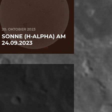
20. OKTOBER 2023
SONNE (H-ALPHA) AM
24.09.2023