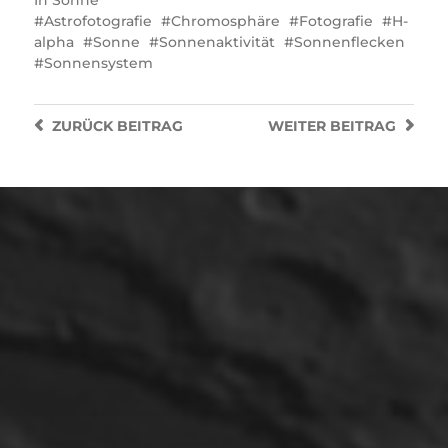
Astrofotografie
Chromosphäre
Fotografie
H-
alpha
Sonne
Sonnenaktivität
Sonnenflecken
Sonnensystem
ZURÜCK
BEITRAG
WEITER
BEITRAG