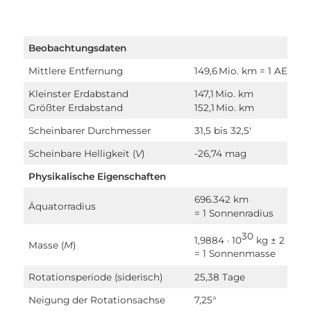
Beobachtungsdaten
Mittlere Entfernung
149,6 Mio. km = 1 AE
Kleinster Erdabstand
147,1 Mio. km
Größter Erdabstand
152,1 Mio. km
Scheinbarer Durchmesser
31,5 bis 32,5′
Scheinbare Helligkeit (
V
)
-26,74 mag
Physikalische Eigenschaften
696.342 km
Äquatorradius
= 1 Sonnenradius
30
2
1,9884 · 10
kg ± 2 · 10
Masse (
M
)
= 1 Sonnenmasse
Rotationsperiode (siderisch)
25,38 Tage
Neigung der Rotationsachse
7,25°