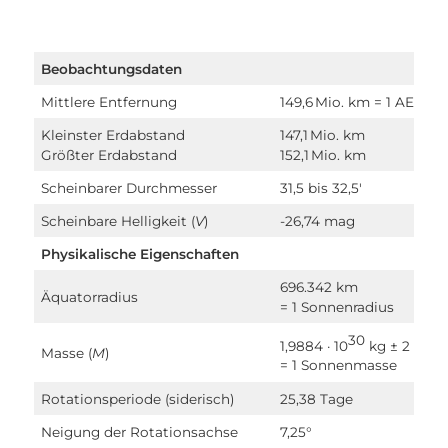
Beobachtungsdaten
Mittlere Entfernung
149,6 Mio. km = 1 AE
Kleinster Erdabstand
147,1 Mio. km
Größter Erdabstand
152,1 Mio. km
Scheinbarer Durchmesser
31,5 bis 32,5′
Scheinbare Helligkeit (
V
)
-26,74 mag
Physikalische Eigenschaften
696.342 km
Äquatorradius
= 1 Sonnenradius
30
2
1,9884 · 10
kg ± 2 · 10
Masse (
M
)
= 1 Sonnenmasse
Rotationsperiode (siderisch)
25,38 Tage
Neigung der Rotationsachse
7,25°