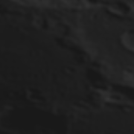
PARTIELLE
SONNENFINSTERNIS AM
29.03.2025
20. OKTOBER 2023
SONNE (H-ALPHA) AM