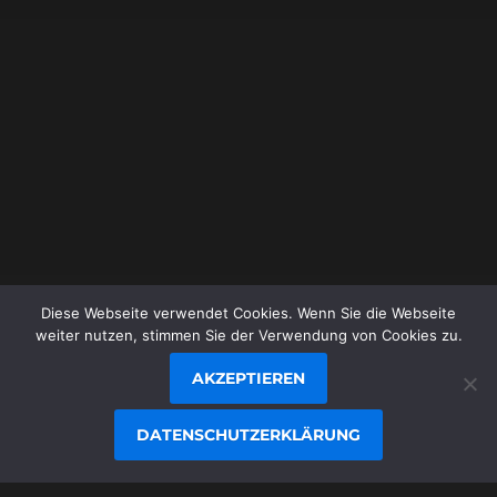
29. MAI 2023
LICHTSTRAHL IM KRATER
HESIODUS
Diese Webseite verwendet Cookies. Wenn Sie die Webseite
© 1996-2026
STEFAN JUNGER
/
weiter nutzen, stimmen Sie der Verwendung von Cookies zu.
JUNGER.NET
AKZEPTIEREN
THEMA VON
ANDERS NORÉN
DATENSCHUTZERKLÄRUNG