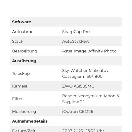
Software
Aufnahme
SharpCap Pro
Stack
AutoStakkert
Bearbeitung
Astra Image, Affinity Photo
Ausrüstung
Sky-Watcher Maksutov-
Teleskop
Cassegrain 150/1800
Kamera
ZWO ASI585MC
Baader Neodymium Moon &
Filter
Skyglow 2″
Montierung
iOptron CEM26
Aufnahmedetails
Datum/Zeit
27.03.2023, 23:32 Uhr