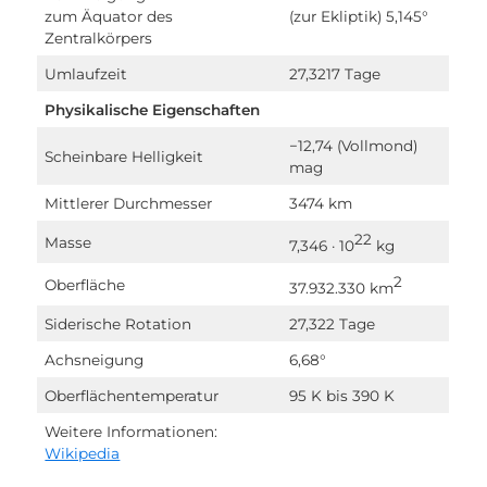
zum Äquator des
(zur Ekliptik) 5,145°
Zentralkörpers
Umlaufzeit
27,3217 Tage
Physikalische Eigenschaften
−12,74 (Vollmond)
Scheinbare Helligkeit
mag
Mittlerer Durchmesser
3474 km
22
Masse
7,346 · 10
kg
2
Oberfläche
37.932.330 km
Siderische Rotation
27,322 Tage
Achsneigung
6,68°
Oberflächentemperatur
95 K bis 390 K
Weitere Informationen:
Wikipedia