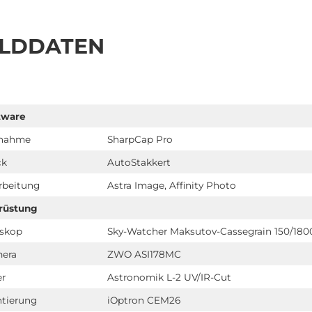
ILDDATEN
tware
nahme
SharpCap Pro
ck
AutoStakkert
rbeitung
Astra Image, Affinity Photo
rüstung
eskop
Sky-Watcher Maksutov-Cassegrain 150/180
era
ZWO ASI178MC
er
Astronomik L-2 UV/IR-Cut
tierung
iOptron CEM26