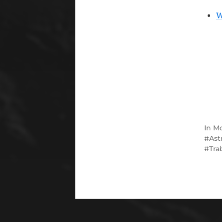
W
In
M
Ast
Tra