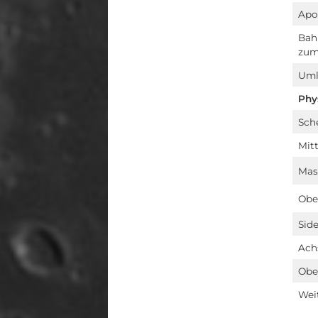
Apo
Bah
zum
Uml
Phy
Sche
Mit
Mas
Obe
Sid
Ach
Obe
Wei