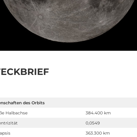
TECKBRIEF
enschaften des Orbits
ße Halbachse
384.400 km
ntrizität
0,0549
apsis
363.300 km