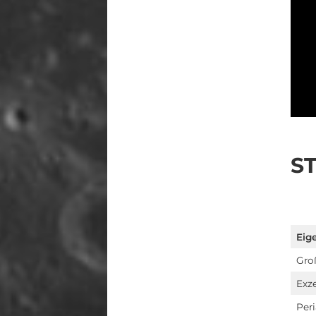
S
Eig
Gro
Exze
Peri