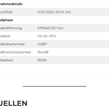
nahmedetails
um/Zeit
10.10.2022, 00:41 Uhr
dphase
dentfernung
379.643,057 km
dalter
14t 0h 47m
dhöhenwinkel
41,80°
dhorizontalwinkel
164,08°
tbarkeit
99,9%
UELLEN