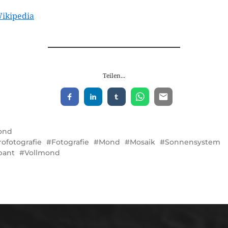
ikipedia
Teilen...
ond
rofotografie
Fotografie
Mond
Mosaik
Sonnensystem
bant
Vollmond