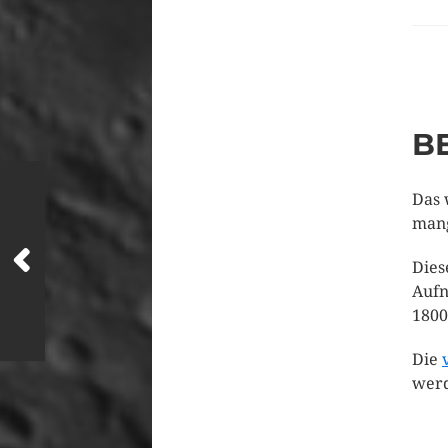
B
Das 
mang
Dies
Aufn
1800
Die
wer