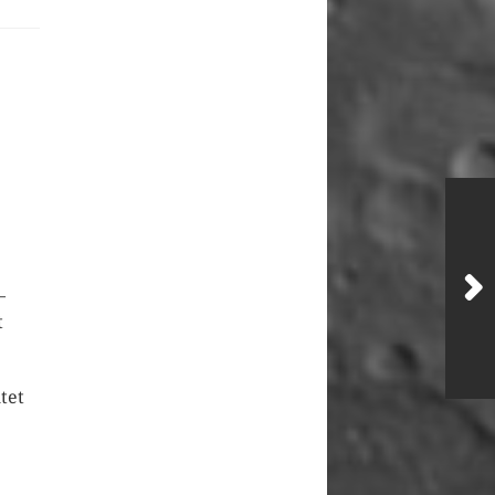
–
t
tet