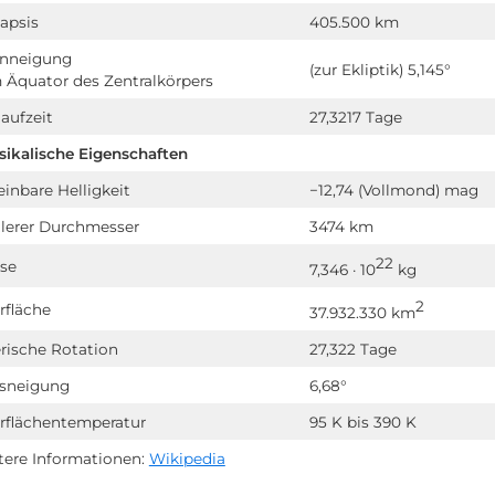
apsis
405.500 km
nneigung
(zur Ekliptik) 5,145°
 Äquator des Zentralkörpers
aufzeit
27,3217 Tage
sikalische Eigenschaften
inbare Helligkeit
−12,74 (Vollmond) mag
tlerer Durchmesser
3474 km
22
se
7,346 · 10
kg
2
rfläche
37.932.330 km
erische Rotation
27,322 Tage
sneigung
6,68°
rflächentemperatur
95 K bis 390 K
tere Informationen:
Wikipedia