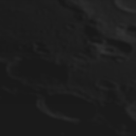
11. MAI 2025
SUPERNOVA SN 2025FVW
IN NGC 5957