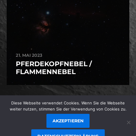
21. MAI 2023
PFERDEKOPFNEBEL /
FLAMMENNEBEL
© 1996-2026
STEFAN JUNGER
/
Diese Webseite verwendet Cookies. Wenn Sie die Webseite
JUNGER.NET
weiter nutzen, stimmen Sie der Verwendung von Cookies zu.
AKZEPTIEREN
THEMA VON
ANDERS NORÉN